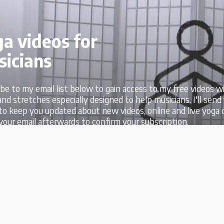
a videos for
icians
be to my email list below to gain access to my free videos w
nd stretches especially designed to help musicians. I'll send
to keep you updated about new videos, online and live yoga c
our email afterwards to confirm your subscription.
scribe