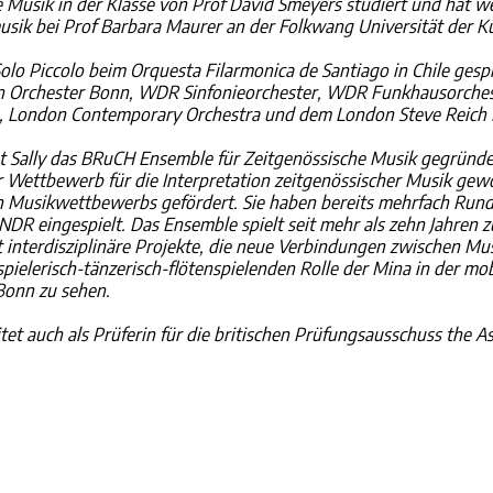
 Musik in der Klasse von Prof David Smeyers studiert und hat w
ik bei Prof Barbara Maurer an der Folkwang Universität der Kü
Solo Piccolo beim Orquesta Filarmonica de Santiago in Chile gesp
 Orchester Bonn, WDR Sinfonieorchester, WDR Funkhausorchest
, London Contemporary Orchestra und dem London Steve Reich
at Sally das BRuCH Ensemble für Zeitgenössische Musik gegründet
r Wettbewerb für die Interpretation zeitgenössischer Musik ge
 Musikwettbewerbs gefördert. Sie haben bereits mehrfach Run
DR eingespielt. Das Ensemble spielt seit mehr als zehn Jahren
t interdisziplinäre Projekte, die neue Verbindungen zwischen Mus
spielerisch-tänzerisch-flötenspielenden Rolle der Mina in der m
Bonn zu sehen.
itet auch als Prüferin für die britischen Prüfungsausschuss the A