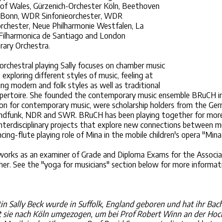
 of Wales, Gürzenich-Orchester Köln, Beethoven
 Bonn, WDR Sinfonieorchester, WDR
rchester, Neue Philharmonie Westfalen, La
Filharmonica de Santiago and London
ary Orchestra.
orchestral playing Sally focuses on chamber music
 exploring different styles of music, feeling at
ng modern and folk styles as well as traditional
repertoire. She founded the contemporary music ensemble BRuCH i
on for contemporary music, were scholarship holders from the G
ndfunk, NDR and SWR. BRuCH has been playing together for more
nterdisciplinary projects that explore new connections between mu
cing-flute playing role of Mina in the mobile children's opera "M
 works as an examiner of Grade and Diploma Exams for the Associa
er. See the "yoga for musicians" section below for more informat
tin Sally Beck wurde in Suffolk, England geboren und hat ihr Bac
t sie nach Köln umgezogen, um bei Prof Robert Winn an der Hochs