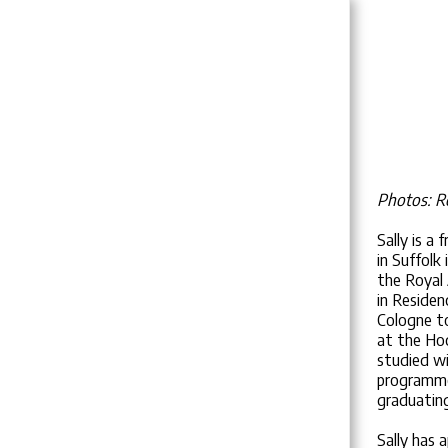
Sally Beck
HOME
SALLY BECK - FLAUTIST
Photos: R
PROJECTS
Sally is a
in Suffolk
PHOTO & VIDEO
the Royal 
in Residen
MUSIC PLAYER
Cologne t
YOGA FOR MUSICIANS
at the Hoc
studied w
YOGA VIDEOS AND INFO
programme
graduatin
CONTACT
Sally has 