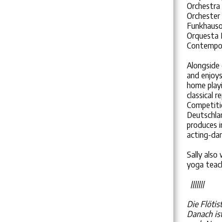
Orchestra
Orchester
Funkhauso
Orquesta 
Contempor
Alongside 
and enjoys
home playi
classical 
Competiti
Deutschla
produces i
acting-dan
Sally also
yoga teach
///////
Die Flötis
Danach is