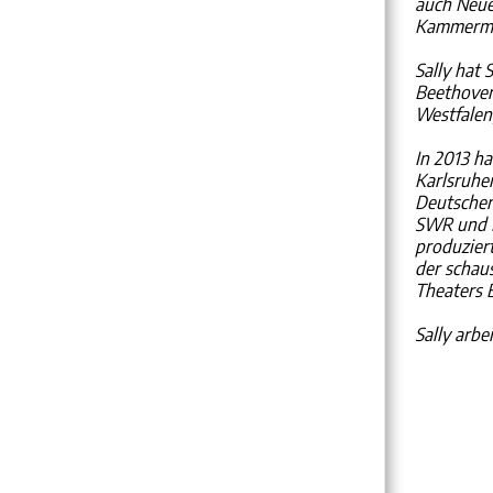
auch Neue
Kammermus
Sally hat 
Beethoven
Westfalen
In 2013 h
Karlsruhe
Deutschen
SWR und N
produzier
der schau
Theaters 
Sally arbe