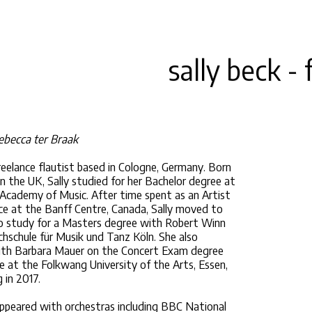
sally beck - 
ebecca ter Braak
 freelance flautist based in Cologne, Germany. Born
 in the UK, Sally studied for her Bachelor degree at
Academy of Music. After time spent as an Artist
ce at the Banff Centre, Canada, Sally moved to
o study for a Masters degree with Robert Winn
hschule für Musik und Tanz Köln. She also
ith Barbara Mauer on the Concert Exam degree
 at the Folkwang University of the Arts, Essen,
g in 2017.
appeared with orchestras including BBC National