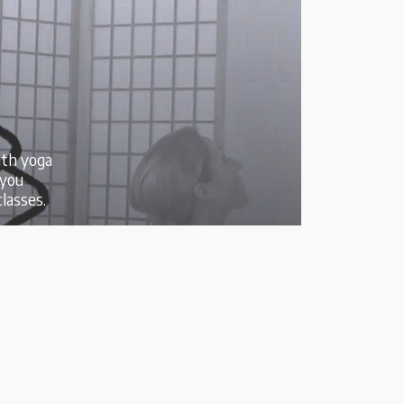
ith yoga
 you
lasses.