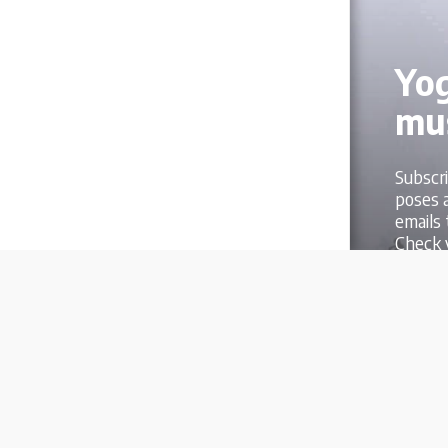
Yog
mus
Subscri
poses a
emails 
Check y
Sub